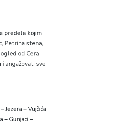
ne predele kojim
, Petrina stena,
 pogled od Cera
h i angažovati sve
– Jezera – Vujčića
a – Gunjaci –