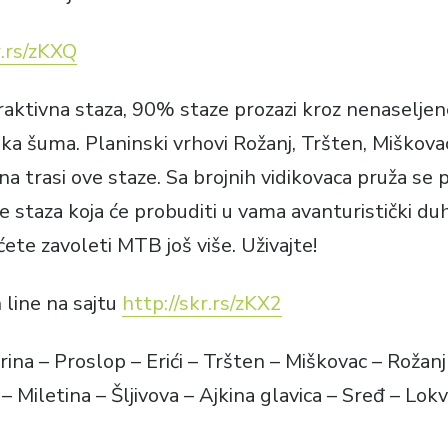
r.rs/zKXQ
traktivna staza, 90% staze prozazi kroz nenaselje
ka šuma. Planinski vrhovi Rožanj, Tršten, Miškovac
 na trasi ove staze. Sa brojnih vidikovaca pruža se
e staza koja će probuditi u vama avanturistički du
ćete zavoleti MTB još više. Uživajte!
n line na sajtu
http://skr.rs/zKX2
rina – Proslop – Erići – Tršten – Miškovac – Rožanj 
– Miletina – Šljivova – Ajkina glavica – Sređ – Lokv