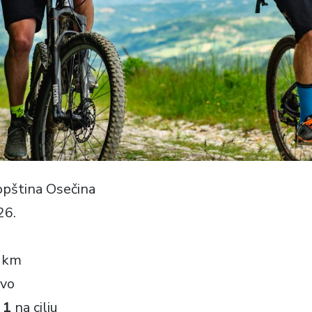
opština Osečina
26.
 km
ivo
 1
na cilju