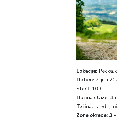
Lokacija:
Pecka, 
Datum:
7. jun 20
Start:
10 h
Dužina staze:
45
Težina:
srednji n
Zone okrepe: 3 +