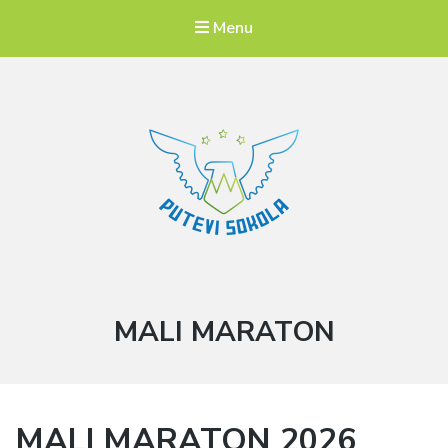
Menu
Putevi sokola
Категорија:
MALI MARATON
MALI MARATON 2026