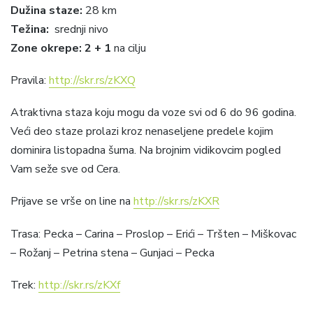
Dužina staze:
28 km
Težina:
srednji nivo
Zone okrepe: 2 + 1
na cilju
Pravila:
http://skr.rs/zKXQ
Atraktivna staza koju mogu da voze svi od 6 do 96 godina.
Veći deo staze prolazi kroz nenaseljene predele kojim
dominira listopadna šuma. Na brojnim vidikovcim pogled
Vam seže sve od Cera.
Prijave se vrše on line na
http://skr.rs/zKXR
Trasa: Pecka – Carina – Proslop – Erići – Tršten – Miškovac
– Rožanj – Petrina stena – Gunjaci – Pecka
Trek:
http://skr.rs/zKXf